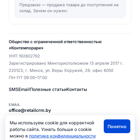
Предзаказ — продажа товара до поступления на
склад. Зачем он нужен:
Общество с ограниченной ответственностью
«Контемпорари»
УНП
192802792
Зарегистрировано Мингорисполкомом 13 апреля 2017 г.
220123
,
г. Минск
,
ул. Веры Хоружей, 29, офис 605Е
ПН-ПТ 09:00–17:00
SMS
Email
Полезные статьи
Контакты
EMAIL
office@retailcrm.by
ТЕЛ.
+375 (29) 341 00 43
Мы используем cookie для корректной
Понятно
Политика конфиденциальности
работы сайта. Узнать больше о cookie
можно в
политике конфиденциальности