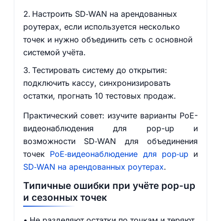
Настроить SD‑WAN на арендованных
роутерах, если используется несколько
точек и нужно объединить сеть с основной
системой учёта.
Тестировать систему до открытия:
подключить кассу, синхронизировать
остатки, прогнать 10 тестовых продаж.
Практический совет: изучите варианты PoE-
видеонаблюдения для pop-up и
возможности SD‑WAN для объединения
точек
PoE‑видеонаблюдение для pop‑up
и
SD‑WAN на арендованных роутерах
.
Типичные ошибки при учёте pop-up
и сезонных точек
Не разделяют остатки по точкам и теряют