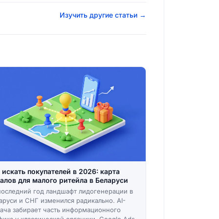
Изучить другие статьи →
 искать покупателей в 2026: карта
алов для малого ритейла в Беларуси
последний год ландшафт лидогенерации в
аруси и СНГ изменился радикально. AI-
ача забирает часть информационного
фика у классической органики, Google Ads