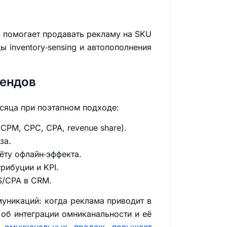
а помогает продавать рекламу на SKU
 inventory‑sensing и автопополнения
рендов
сяца при поэтапном подходе:
CPM, CPC, CPA, revenue share).
за.
ёту офлайн‑эффекта.
рибуции и KPI.
S/CPA в CRM.
уникаций: когда реклама приводит в
об интеграции омниканальности и её