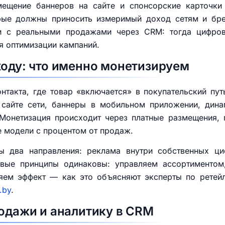
мещение баннеров на сайте и спонсорские карточки
орые должны приносить измеримый доход сетям и бре
и с реальными продажами через CRM: тогда цифров
я оптимизации кампаний.
ходу: что именно монетизируем
такта, где товар «включается» в покупательский пут
сайте сети, баннеры в мобильном приложении, дина
Монетизация происходит через платные размещения, 
е модели с процентом от продаж.
 два направления: реклама внутри собственных цифр
овые принципы одинаковы: управляем ассортиментом
яем эффект — как это объясняют эксперты по ретей
.by
.
родажи и аналитику в CRM