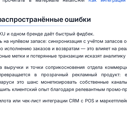
 прочитать в материале RetailCRM
Как интеграци
 распространённые ошибки
SKU и одном бренде даёт быстрый фидбек.
ь на нулёвом запасе: синхронизация с учётом запасов о
по исполнению заказов и возвратам — это влияет на ре
ерные метки и потерянные транзакции исказят аналитику
та выручки и точки соприкосновения отдела коммерци
ревращается в прозрачный рекламный продукт: е
ларуси это шанс монетизировать собственные кана
шить клиентский опыт благодаря релевантным промо‑п
илота или чек‑лист интеграции CRM с POS и маркетпле