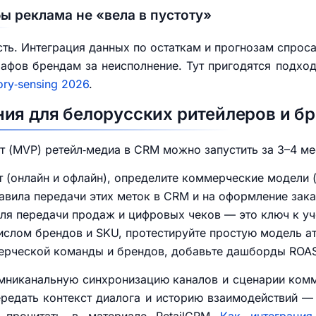
бы реклама не «вела в пустоту»
сть. Интеграция данных по остаткам и прогнозам спрос
афов брендам за неисполнение. Тут пригодятся подходы
ory‑sensing 2026
.
ия для белорусских ритейлеров и б
 (MVP) ретейл‑медиа в CRM можно запустить за 3–4 ме
 (онлайн и офлайн), определите коммерческие модели (
авила передачи этих меток в CRM и на оформление зака
для передачи продаж и цифровых чеков — это ключ к уч
числом брендов и SKU, протестируйте простую модель ат
мерческой команды и брендов, добавьте дашборды ROA
мниканальную синхронизацию каналов и сценарии комм
редать контекст диалога и историю взаимодействий — 