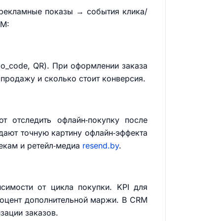
 рекламные показы → события клика/
RM:
o_code, QR). При оформлении заказа
 продажу и сколько стоит конверсия.
т отследить офлайн‑покупку после
дают точную картину офлайн‑эффекта
екам и ретейл‑медиа
resend.by
.
висимости от цикла покупки. KPI для
процент дополнительной маржи. В CRM
зации заказов.