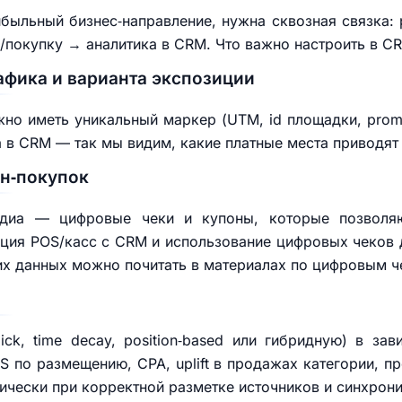
ибыльный бизнес‑направление, нужна сквозная связка:
/покупку → аналитика в CRM. Что важно настроить в C
афика и варианта экспозиции
о иметь уникальный маркер (UTM, id площадки, prom
а в CRM — так мы видим, какие платные места приводят
йн‑покупок
диа — цифровые чеки и купоны, которые позволяю
ация POS/касс с CRM и использование цифровых чеков 
их данных можно почитать в материалах по цифровым ч
ick, time decay, position‑based или гибридную) в за
 по размещению, CPA, uplift в продажах категории, 
ически при корректной разметке источников и синхрони