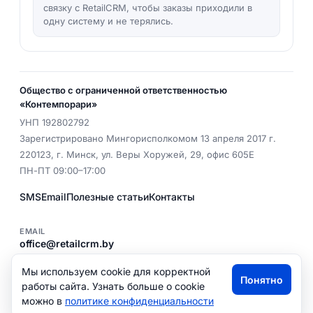
связку с RetailCRM, чтобы заказы приходили в
одну систему и не терялись.
Общество с ограниченной ответственностью
«Контемпорари»
УНП
192802792
Зарегистрировано Мингорисполкомом 13 апреля 2017 г.
220123
,
г. Минск
,
ул. Веры Хоружей, 29, офис 605Е
ПН-ПТ 09:00–17:00
SMS
Email
Полезные статьи
Контакты
EMAIL
office@retailcrm.by
ТЕЛ.
+375 (29) 341 00 43
Мы используем cookie для корректной
Понятно
Политика конфиденциальности
работы сайта. Узнать больше о cookie
можно в
политике конфиденциальности